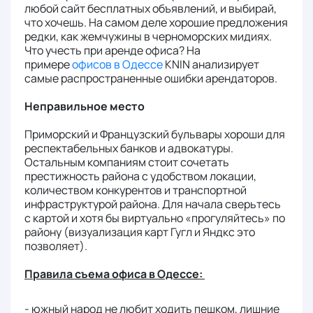
любой сайт бесплатных объявлений, и выбирай,
что хочешь. На самом деле хорошие предложения
редки, как жемчужины в черноморских мидиях.
Что учесть при аренде офиса? На
примере
офисов в Одессе
KNIN анализирует
самые распространенные ошибки арендаторов.
Неправильное место
Приморский и Французский бульвары хороши для
респектабельных банков и адвокатуры.
Остальным компаниям стоит сочетать
престижность района с удобством локации,
количеством конкурентов и транспортной
инфраструктурой района. Для начала сверьтесь
с картой и хотя бы виртуально «прогуляйтесь» по
району (визуализация карт Гугл и Яндкс это
позволяет).
Правила съема офиса в Одессе:
- южный народ не любит ходить пешком, лишние