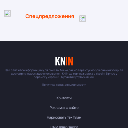
Спецпредложения
Цей сайт несе інформаційну діяльність. Ми не даємо гарантуємо здійснення угоди та
достовірну інформацію оголошення. KNIN це торгова марка в Україні Віримо у
перемогу України! Окупанти будуть знищені
Политика конфиденциальности
Контакти
Реклама на сайте
Нарисовать Тех План
CRM для бізнесу