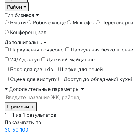
Район
Тип бизнеса
Бьюти
Робоче місце
Міні офіс
Переговорна
Конференц зал
Дополнительн..
Паркування почасово
Паркування безкоштовне
24/7 доступ
Дитячий майданчик
Бокс для дзвінків
Шафки для речей
Сцена для виступу
Доступ до обладнаної кухні
Дополнительные параметры
Применить
1 - 1
из
1
результатов
Показывать по:
30
50
100