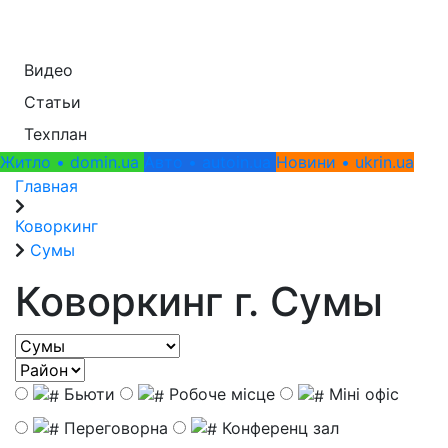
Видео
Статьи
Техплан
Житло • domin.ua
Авто • autoin.ua
Новини • ukrin.ua
Главная
Коворкинг
Сумы
Коворкинг
г. Сумы
Бьюти
Робоче місце
Міні офіс
Переговорна
Конференц зал