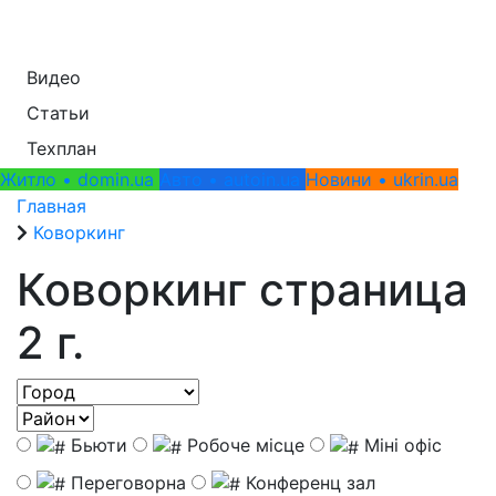
Видео
Статьи
Техплан
Житло • domin.ua
Авто • autoin.ua
Новини • ukrin.ua
Главная
Коворкинг
Коворкинг страница
2
г.
Бьюти
Робоче місце
Міні офіс
Переговорна
Конференц зал