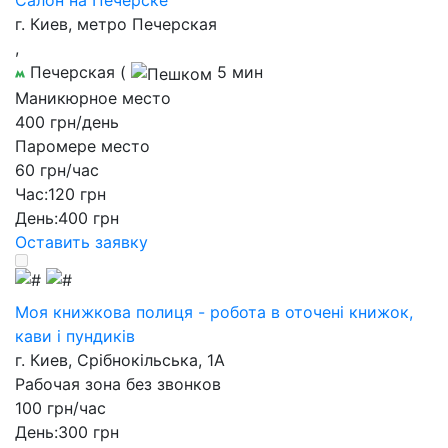
Салон на Печерске
г. Киев, метро Печерская
,
Печерская
(
5 мин
Маникюрное место
400 грн/день
Паромере место
60 грн/час
Час:
120 грн
День:
400 грн
Оставить заявку
Моя книжкова полиця - робота в оточені книжок,
кави і пундиків
г. Киев, Срібнокільська, 1А
Рабочая зона без звонков
100 грн/час
День:
300 грн