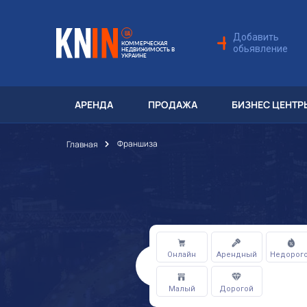
UA
Добавить
КОММЕРЧЕСКАЯ
обьявление
НЕДВИЖИМОСТЬ В
УКРАИНЕ
АРЕНДА
ПРОДАЖА
БИЗНЕС ЦЕНТР
Франшиза
Главная
Онлайн
Арендный
Недорог
Малый
Дорогой