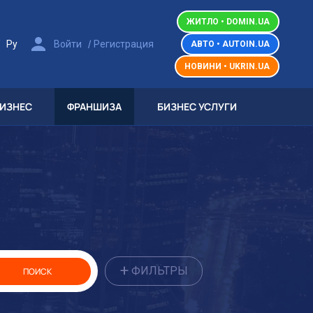
ЖИТЛО • DOMIN.UA
/
/
Ру
Войти
Регистрация
АВТО • AUTOIN.UA
НОВИНИ • UKRIN.UA
БИЗНЕС
ФРАНШИЗА
БИЗНЕС УСЛУГИ
+
ФИЛЬТРЫ
ПОИСК