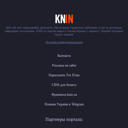
Цей сайт несе інформаційну діяльність. Ми не даємо гарантуємо здійснення угоди та достовірну
інформацію оголошення. KNIN це торгова марка в Україні Віримо у перемогу України! Окупанти
будуть знищені
Политика конфиденциальности
Контакти
Реклама на сайте
Нарисовать Тех План
CRM для бізнесу
Франшиза knin.ua
Новини України в Telegram
Партнеры портала: