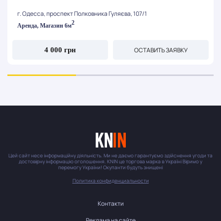
г. Одесса, проспект Полковника Гуляєва, 107/1
2
Аренда, Магазин 6м
ОСТАВИТЬ ЗАЯВКУ
4 000 грн
Цей сайт несе інформаційну діяльність. Ми не даємо гарантуємо здійснення угоди та
достовірну інформацію оголошення. KNIN це торгова марка в Україні Віримо у
перемогу України! Окупанти будуть знищені
Политика конфиденциальности
Контакти
Реклама на сайте