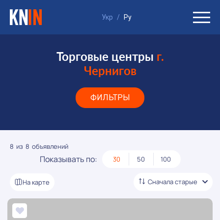
Укр
/
Ру
Торговые центры
г.
Чернигов
ФИЛЬТРЫ
8
из
8
объявлений
Показывать по:
30
50
100
Сначала
старые
На карте