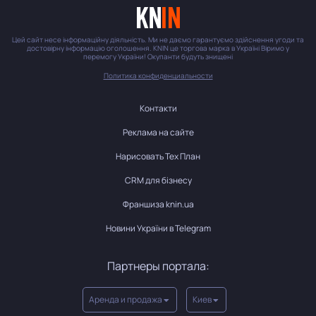
Цей сайт несе інформаційну діяльність. Ми не даємо гарантуємо здійснення угоди та
достовірну інформацію оголошення. KNIN це торгова марка в Україні Віримо у
перемогу України! Окупанти будуть знищені
Политика конфиденциальности
Контакти
Реклама на сайте
Нарисовать Тех План
CRM для бізнесу
Франшиза knin.ua
Новини України в Telegram
Партнеры портала:
Аренда и продажа
Киев