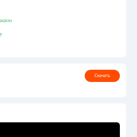
гацією
у
Скачать