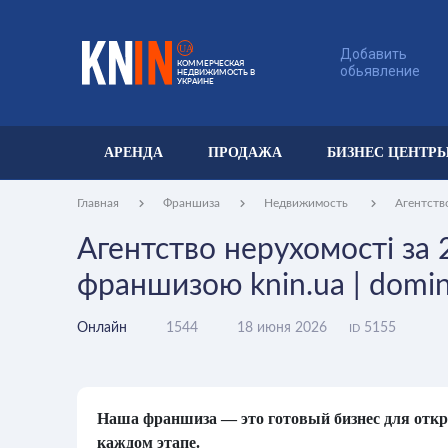
UA
Добавить
КОММЕРЧЕСКАЯ
обьявление
НЕДВИЖИМОСТЬ В
УКРАИНЕ
АРЕНДА
ПРОДАЖА
БИЗНЕС ЦЕНТР
Главная
Франшиза
Недвижимость
Агентст
Агентство нерухомості за 2
франшизою knin.ua | domin
Онлайн
1544
18 июня 2026
5155
ID
Наша франшиза — это готовый бизнес для откр
каждом этапе.