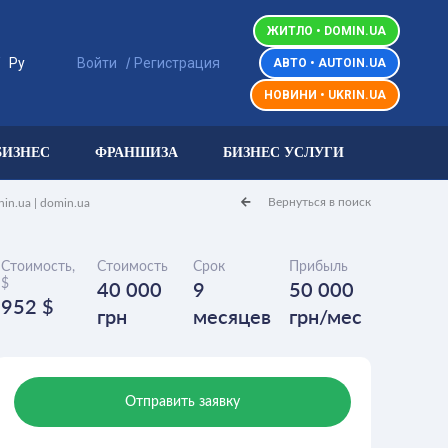
ЖИТЛО • DOMIN.UA
/
/
Ру
Войти
Регистрация
АВТО • AUTOIN.UA
НОВИНИ • UKRIN.UA
БИЗНЕС
ФРАНШИЗА
БИЗНЕС УСЛУГИ
Вернуться в поиск
in.ua | domin.ua
Стоимость,
Стоимость
Срок
Прибыль
$
40 000
9
50 000
952 $
грн
месяцев
грн/мес
Отправить заявку