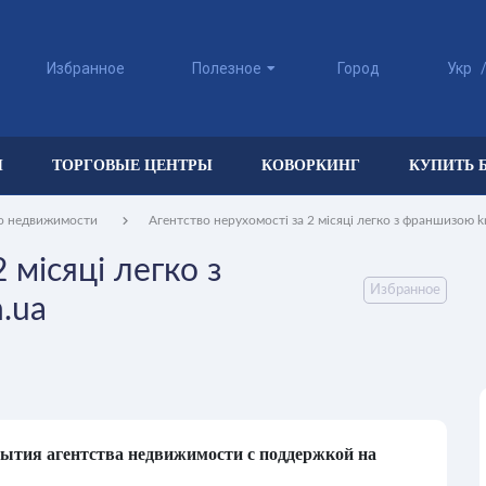
Избранное
Полезное
Город
Укр
Ы
ТОРГОВЫЕ ЦЕНТРЫ
КОВОРКИНГ
КУПИТЬ 
во недвижимости
Агентство нерухомості за 2 місяці легко з франшизою kn
 місяці легко з
Избранное
.ua
ытия агентства недвижимости с поддержкой на