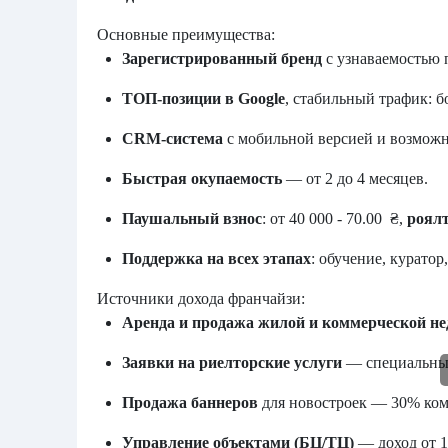
Основные преимущества:
Зарегистрированный бренд
с узнаваемостью 
ТОП-позиции в Google
, стабильный трафик: б
CRM-система
с мобильной версией и возмож
Быстрая окупаемость
— от 2 до 4 месяцев.
Паушальный взнос
: от 40 000 - 70.00 ₴,
роял
Поддержка на всех этапах
: обучение, курато
Источники дохода франчайзи:
Аренда и продажа жилой и коммерческой н
Заявки на риелторские услуги
— специальные
Продажа баннеров
для новостроек — 30% ком
Управление объектами (БЦ/ТЦ)
— доход от 1