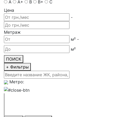
A
A+
B
B+
C
Цена
-
Метраж
м²
-
м²
ПОИСК
+
Фильтры
Метро: