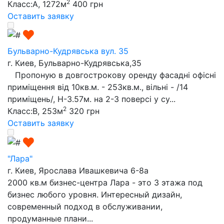
2
Класс:A, 1272м
400 грн
Оставить заявку
Бульварно-Кудрявська вул. 35
г. Киев, Бульварно-Кудрявська,35
Пропоную в довгострокову оренду фасадні офісні
приміщення від 10кв.м. - 253кв.м., вільні - /14
приміщень/, Н-3.57м. на 2-3 поверсі у су...
2
Класс:B, 253м
320 грн
Оставить заявку
"Лара"
г. Киев, Ярослава Ивашкевича 6-8а
2000 кв.м бизнес-центра Лара - это 3 этажа под
бизнес любого уровня. Интересный дизайн,
современный подход в обслуживании,
продуманные плани...