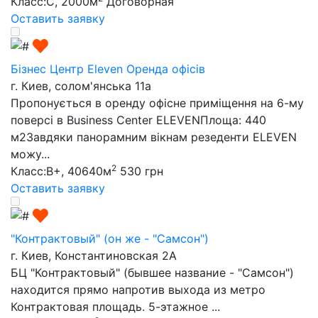
Класс:C, 2000м
Договорная
Оставить заявку
Бізнес Центр Eleven Оренда офісів
г. Киев, солом'янська 11а
Пропонується в оренду офісне приміщення на 6-му
поверсі в Business Center ELEVENПлоща: 440
м2Завдяки панорамним вікнам резеденти ELEVEN
можу...
2
Класс:B+, 40640м
530 грн
Оставить заявку
"Контрактовый" (он же - "Самсон")
г. Киев, Константиновская 2А
БЦ "Контрактовый" (бывшее название - "Самсон")
находится прямо напротив выхода из метро
Контрактовая площадь. 5-этажное ...