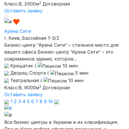
2
Класс:B, 2000м
Договорная
Оставить заявку
Арена Сити
г. Киев, Басcейная 1-3/2
Бизнес-центр "Арена Сити" – стильное место для
вашего офиса Бизнес-центр "Арена Сити" – это
современное здание, которое...
Крещатик
(
10 мин
Дворец Спорта
(
5 мин
Театральная
(
10 мин
2
Класс:B, 9000м
Договорная
Оставить заявку
1
2
3
4
5
6
7
8
9
10
Все бизнес центры в Украине и их класификация.