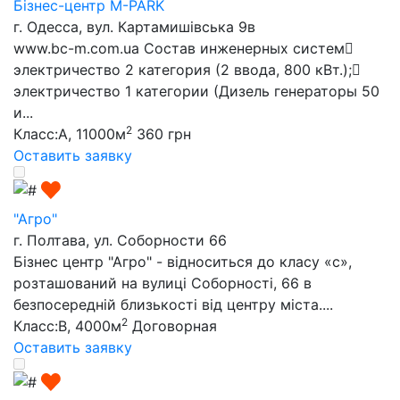
Бізнес-центр M-PARK
г. Одесса, вул. Картамишівська 9в
www.bc-m.com.ua Состав инженерных систем
электричество 2 категория (2 ввода, 800 кВт.);
электричество 1 категории (Дизель генераторы 50
и...
2
Класс:A, 11000м
360 грн
Оставить заявку
"Агро"
г. Полтава, ул. Соборности 66
Бізнес центр "Агро" - відноситься до класу «с»,
розташований на вулиці Соборності, 66 в
безпосередній близькості від центру міста....
2
Класс:B, 4000м
Договорная
Оставить заявку