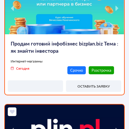
Продам готовий інфобізнес bizplan.biz Тема :
ТОП
як знайти інвестора
Интернет-магазины
Сегодня
Срочно
Розстрочка
ОСТАВИТЬ ЗАЯВКУ