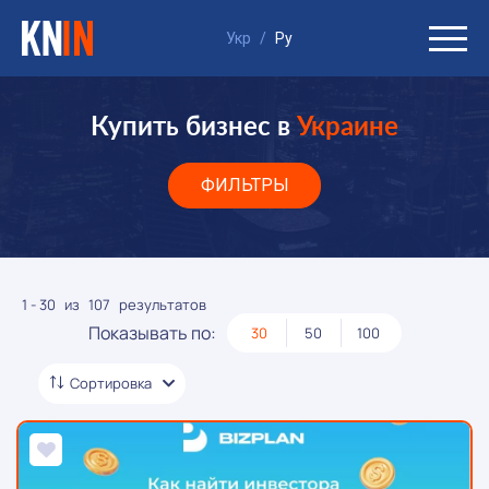
Укр
/
Ру
Купить бизнес в
Украине
ФИЛЬТРЫ
1 - 30
из
107
результатов
Показывать по:
30
50
100
Сортировка