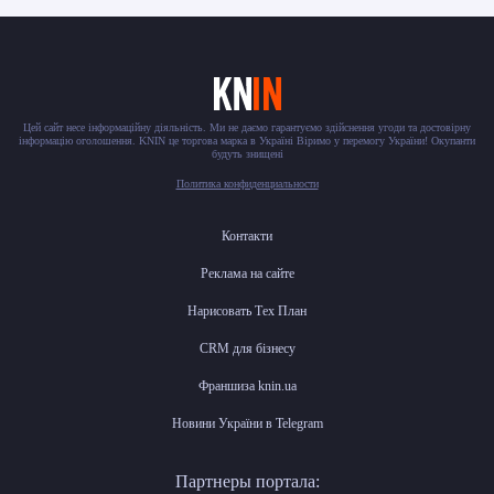
Цей сайт несе інформаційну діяльність. Ми не даємо гарантуємо здійснення угоди та достовірну
інформацію оголошення. KNIN це торгова марка в Україні Віримо у перемогу України! Окупанти
будуть знищені
Политика конфиденциальности
Контакти
Реклама на сайте
Нарисовать Тех План
CRM для бізнесу
Франшиза knin.ua
Новини України в Telegram
Партнеры портала: