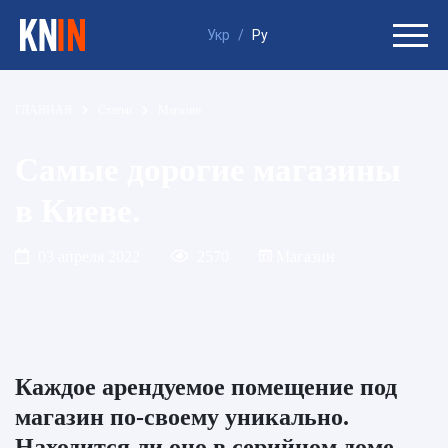
Укр
/
Ру
ГЛАВНАЯ
Статьи
Магазин
Самые дорогие магазины
в Киеве.
03 апреля 2022
2570
Магазин
Каждое арендуемое помещение под
магазин по-своему уникально.
Находится ли оно в серийном доме