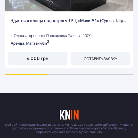
Здається площа під острів у ТРЦ «Маяк А1» (Одеса, Таїр...
г. Одесса, проспект Полковника Гуляєва, 107/1
2
Аренда, Магазин 6м
4 000 грн
ОСТАВИТЬ ЗАЯВКУ
Цей сайт несе інформаційну діяльність. Ми не даємо гарантуємо здійснення угоди та
достовірну інформацію оголошення. KNIN це торгова марка в Україні Віримо у
перемогу України! Окупанти будуть знищені