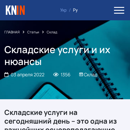
Укр
/
Ру
ГЛАВНАЯ
Статьи
Склад
Складские услуги и их
нюансы
03 апреля 2022
1356
Склад
Складские услуги на
сегодняшний день – это одна из
важнейших основополагающие