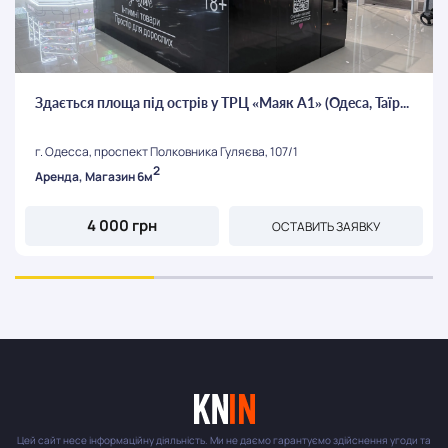
Здається площа під острів у ТРЦ «Маяк А1» (Одеса, Таїр...
г. Одесса, проспект Полковника Гуляєва, 107/1
2
Аренда, Магазин 6м
4 000 грн
ОСТАВИТЬ ЗАЯВКУ
Цей сайт несе інформаційну діяльність. Ми не даємо гарантуємо здійснення угоди та