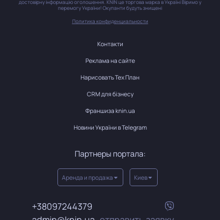
достовірну інформацію оголошення. KNIN це торгова марка в Україні Віримо у
перемогу України! Окупанти будуть знищені
Политика конфиденциальности
Контакти
Реклама на сайте
Нарисовать Тех План
CRM для бізнесу
Франшиза knin.ua
Новини України в Telegram
Партнеры портала:
Аренда и продажа
Киев
+38097244379
admin@knin.ua
отправить заявку