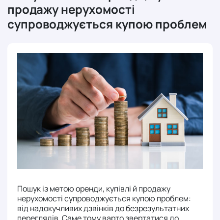
продажу нерухомості
супроводжується купою проблем
Пошук із метою оренди, купівлі й продажу
нерухомості супроводжується купою проблем:
від надокучливих дзвінків до безрезультатних
переглядів. Саме тому варто звертатися до