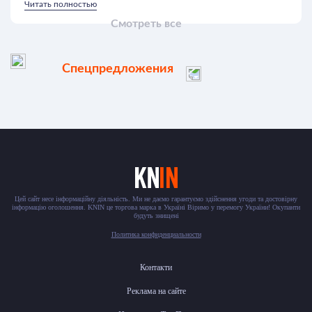
Читать полностью
Смотреть все
Спецпредложения
Цей сайт несе інформаційну діяльність. Ми не даємо гарантуємо здійснення угоди та достовірну
інформацію оголошення. KNIN це торгова марка в Україні Віримо у перемогу України! Окупанти
будуть знищені
Политика конфиденциальности
Контакти
Реклама на сайте