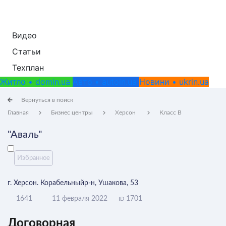
Видео
Статьи
Техплан
Житло • domin.ua
Авто • autoin.ua
Новини • ukrin.ua
Вернуться в поиск
Главная
Бизнес центры
Херсон
Класс B
"Аваль"
Избранное
г. Херсон. Корабельныйр-н, Ушакова, 53
1641
11 февраля 2022
1701
ID
Договорная