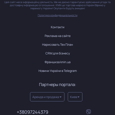
Цей сайт несе інформаційну діяльність. Ми не даємо гарантуємо здійснення угоди та
достовірну інформацію оголошення. KNIN це торгова марка в Україні Віримо у
перемогу України! Окупанти будуть знищені
Политика конфиденциальности
Контакти
Реклама на сайте
Нарисовать Тех План
CRM для бізнесу
Франшиза knin.ua
Новини України в Telegram
Партнеры портала:
Аренда и продажа
Киев
+38097244379