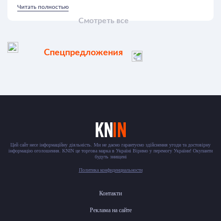
Читать полностью
Смотреть все
Спецпредложения
Цей сайт несе інформаційну діяльність. Ми не даємо гарантуємо здійснення угоди та достовірну
інформацію оголошення. KNIN це торгова марка в Україні Віримо у перемогу України! Окупанти
будуть знищені
Политика конфиденциальности
Контакти
Реклама на сайте