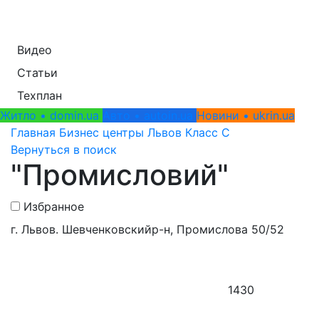
Видео
Статьи
Техплан
Житло • domin.ua
Авто • autoin.ua
Новини • ukrin.ua
Главная
Бизнес центры
Львов
Класс C
Вернуться в поиск
"Промисловий"
Избранное
г. Львов. Шевченковскийр-н, Промислова 50/52
1430