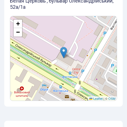
Белая Церковь , бульвар Олександрійський,
52а/1а
+
−
Leaflet
|
©
OSM