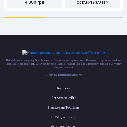
4 000 грн
ОСТАВИТЬ ЗАЯВКУ
Цей сайт несе інформаційну діяльність. Ми не даємо гарантуємо здійснення угоди та достовірну
інформацію оголошення. KNIN це торгова марка в Україні Віримо у перемогу України! Окупанти
будуть знищені
Политика конфиденциальности
Контакти
Реклама на сайте
Нарисовать Тех План
CRM для бізнесу
Франшиза knin.ua