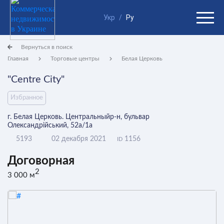
Укр
/
Ру
Вернуться в поиск
Главная
Торговые центры
Белая Церковь
"Centre City"
Избранное
г. Белая Церковь. Центральныйр-н, бульвар
Олександрійський, 52а/1а
5193
02 декабря 2021
1156
ID
Договорная
2
3 000 м