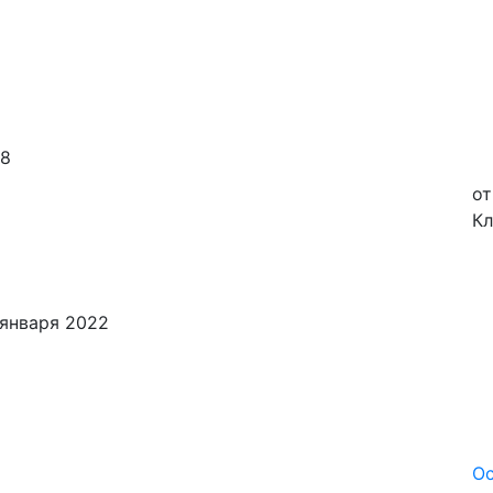
8
от
Кл
января 2022
Ос