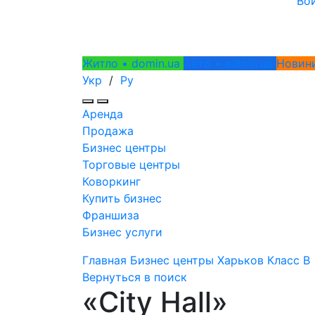
Во
Житло • domin.ua
Авто • autoin.ua
Новини
Укр
/
Ру
Аренда
Продажа
Бизнес центры
Торговые центры
Коворкинг
Купить бизнес
Франшиза
Бизнес услуги
Главная
Бизнес центры
Харьков
Класс B
Вернуться в поиск
«City Hall»