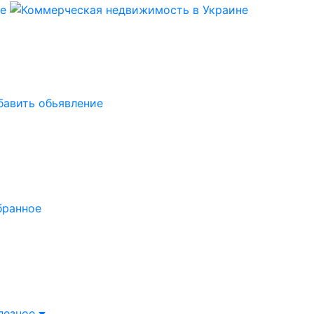
бавить обьявление
бранное
лезное