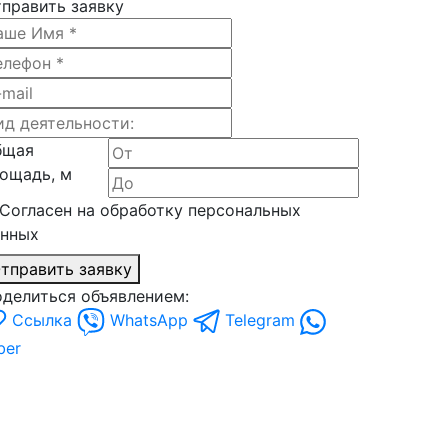
править заявку
бщая
ощадь, м
Согласен на обработку персональных
анных
тправить заявку
делиться объявлением:
Ссылка
WhatsApp
Telegram
ber