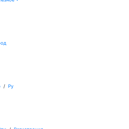
род
р
/
Ру