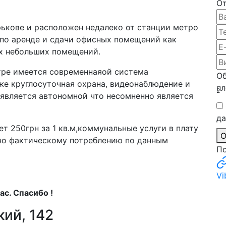
От
арькове и расположен недалеко от станции метро
 по аренде и сдачи офисных помещений как
ых небольших помещений.
тре имеется современнаяой система
О
же круглосуточная охрана, видеонаблюдение и
пл
2
 является автономной что несомненно является
д
 250грн за 1 кв.м,коммунальные услуги в плату
О
нно фактическому потреблению по данным
По
Vi
ас. Спасибо !
кий, 142