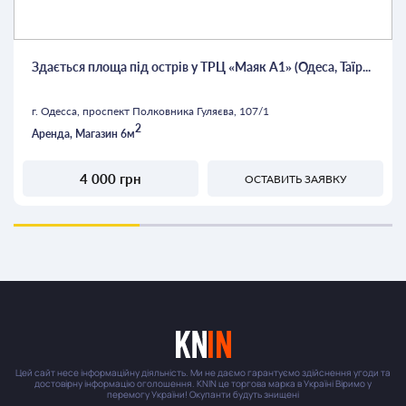
Здається площа під острів у ТРЦ «Маяк А1» (Одеса, Таїр...
г. Одесса, проспект Полковника Гуляєва, 107/1
2
Аренда, Магазин 6м
4 000 грн
ОСТАВИТЬ ЗАЯВКУ
Цей сайт несе інформаційну діяльність. Ми не даємо гарантуємо здійснення угоди та
достовірну інформацію оголошення. KNIN це торгова марка в Україні Віримо у
перемогу України! Окупанти будуть знищені