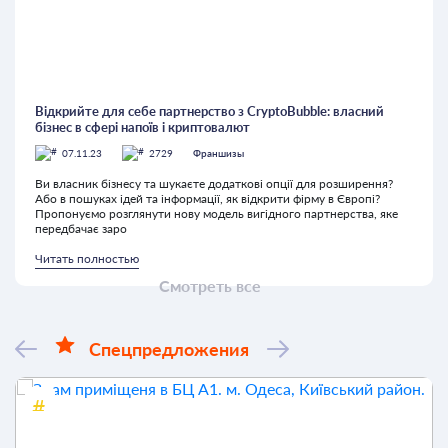
Відкрийте для себе партнерство з CryptoBubble: власний
бізнес в сфері напоїв і криптовалют
07.11.23
2729
Франшизы
Ви власник бізнесу та шукаєте додаткові опції для розширення?
Або в пошуках ідей та інформації, як відкрити фірму в Європі?
Пропонуємо розглянути нову модель вигідного партнерства, яке
передбачає заро
Читать полностью
Смотреть все
Спецпредложения