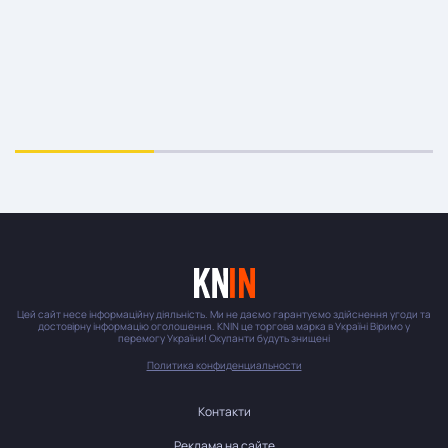
Цей сайт несе інформаційну діяльність. Ми не даємо гарантуємо здійснення угоди та
достовірну інформацію оголошення. KNIN це торгова марка в Україні Віримо у
перемогу України! Окупанти будуть знищені
Политика конфиденциальности
Контакти
Реклама на сайте