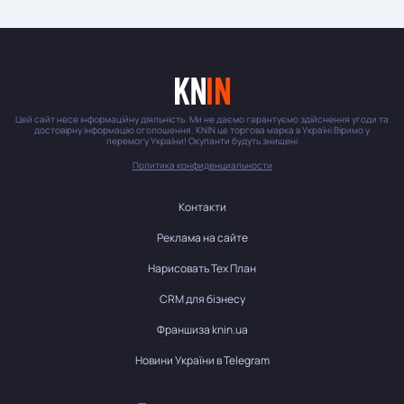
Цей сайт несе інформаційну діяльність. Ми не даємо гарантуємо здійснення угоди та
достовірну інформацію оголошення. KNIN це торгова марка в Україні Віримо у
перемогу України! Окупанти будуть знищені
Политика конфиденциальности
Контакти
Реклама на сайте
Нарисовать Тех План
CRM для бізнесу
Франшиза knin.ua
Новини України в Telegram