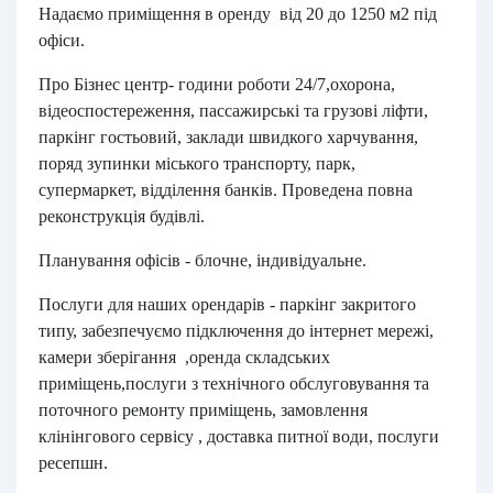
Надаємо приміщення в оренду від 20 до 1250 м2 під
офіси.
Про Бізнес центр- години роботи 24/7,охорона,
відеоспостереження, пассажирські та грузові ліфти,
паркінг гостьовий, заклади швидкого харчування,
поряд зупинки міського транспорту, парк,
супермаркет, відділення банків. Проведена повна
реконструкція будівлі.
Планування офісів - блочне, індивідуальне.
Послуги для наших орендарів - паркінг закритого
типу, забезпечуємо підключення до інтернет мережі,
камери зберігання ,оренда складських
приміщень,послуги з технічного обслуговування та
поточного ремонту приміщень, замовлення
клінінгового сервісу , доставка питної води, послуги
ресепшн.