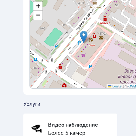
+
−
Leaflet
|
©
OSM
Услуги
Видео наблюдение
Более 5 камер