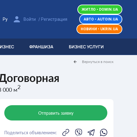
ЖИТЛО • DOMIN.UA
/
/
Ру
Войти
Регистрация
АВТО • AUTOIN.UA
НОВИНИ • UKRIN.UA
БИЗНЕС
ФРАНШИЗА
БИЗНЕС УСЛУГИ
Вернуться в поиск
Договорная
2
3 000 м
Отправить заявку
Поделиться объявлением: