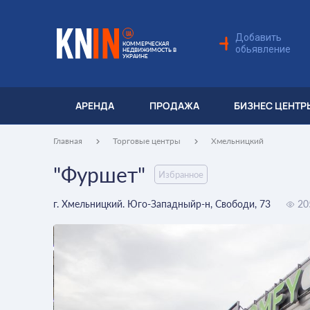
UA
Добавить
КОММЕРЧЕСКАЯ
обьявление
НЕДВИЖИМОСТЬ В
УКРАИНЕ
АРЕНДА
ПРОДАЖА
БИЗНЕС ЦЕНТР
Главная
Торговые центры
Хмельницкий
"Фуршет"
Избранное
г. Хмельницкий. Юго-Западныйр-н, Свободи, 73
20