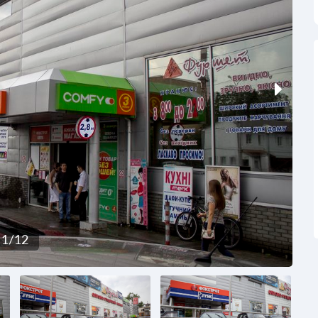
1
/
12