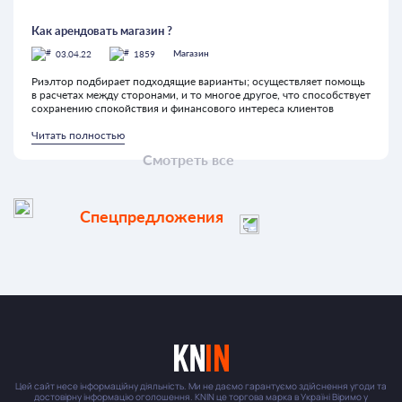
Как арендовать магазин ?
03.04.22
1859
Магазин
Риэлтор подбирает подходящие варианты; осуществляет помощь
в расчетах между сторонами, и то многое другое, что способствует
сохранению спокойствия и финансового интереса клиентов
Читать полностью
Смотреть все
Спецпредложения
Цей сайт несе інформаційну діяльність. Ми не даємо гарантуємо здійснення угоди та
достовірну інформацію оголошення. KNIN це торгова марка в Україні Віримо у