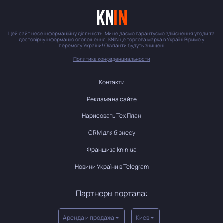
Цей сайт несе інформаційну діяльність. Ми не даємо гарантуємо здійснення угоди та
достовірну інформацію оголошення. KNIN це торгова марка в Україні Віримо у
перемогу України! Окупанти будуть знищені
Политика конфиденциальности
Контакти
Реклама на сайте
Нарисовать Тех План
CRM для бізнесу
Франшиза knin.ua
Новини України в Telegram
Партнеры портала:
Аренда и продажа
Киев