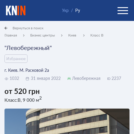
Укр
/
Ру
Вернуться в поиск
Главная
Бизнес центры
Киев
Класс B
"Левобережный"
Избранное
г. Киев. М. Расковой 2а
1032
31 января 2022
Левобережная
2237
ID
от 520 грн
2
Класс:B, 9 000 м