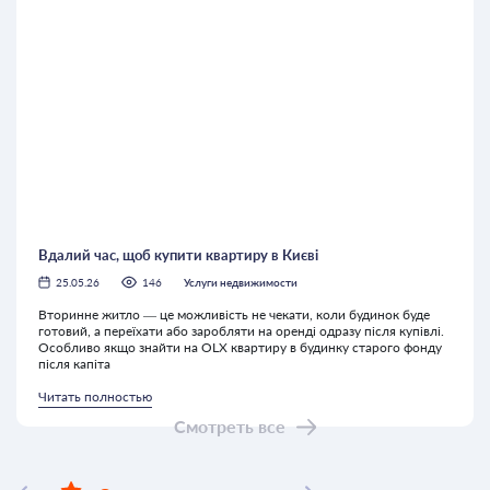
Вдалий час, щоб купити квартиру в Києві
25.05.26
146
Услуги недвижимости
Вторинне житло — це можливість не чекати, коли будинок буде
готовий, а переїхати або заробляти на оренді одразу після купівлі.
Особливо якщо знайти на OLX квартиру в будинку старого фонду
після капіта
Читать полностью
Смотреть все