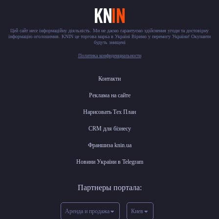
Цей сайт несе інформаційну діяльність. Ми не даємо гарантуємо здійснення угоди та достовірну
інформацію оголошення. KNIN це торгова марка в Україні Віримо у перемогу України! Окупанти
будуть знищені
Политика конфиденциальности
Контакти
Реклама на сайте
Нарисовать Тех План
CRM для бізнесу
Франшиза knin.ua
Новини України в Telegram
Партнеры портала:
Аренда и продажа
Киев