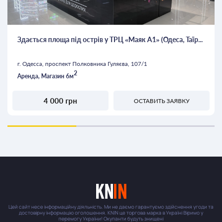
Здається площа під острів у ТРЦ «Маяк А1» (Одеса, Таїр...
г. Одесса, проспект Полковника Гуляєва, 107/1
2
Аренда, Магазин 6м
4 000 грн
ОСТАВИТЬ ЗАЯВКУ
Цей сайт несе інформаційну діяльність. Ми не даємо гарантуємо здійснення угоди та
достовірну інформацію оголошення. KNIN це торгова марка в Україні Віримо у
перемогу України! Окупанти будуть знищені