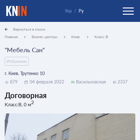
Укр
/
Ру
Вернуться в поиск
Главная
Бизнес центры
Киев
Класс B
"Мебель Сан"
Избранное
г. Киев. Трутенко 10
879
04 февраля 2022
Васильковская
2337
ID
Договорная
2
Класс:B, 0 м