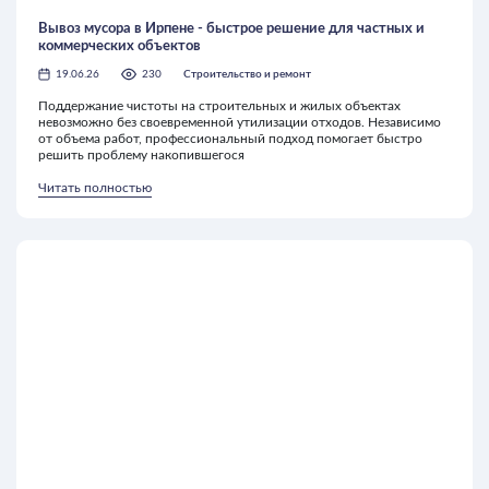
Вывоз мусора в Ирпене - быстрое решение для частных и
коммерческих объектов
19.06.26
230
Строительство и ремонт
Поддержание чистоты на строительных и жилых объектах
невозможно без своевременной утилизации отходов. Независимо
от объема работ, профессиональный подход помогает быстро
решить проблему накопившегося
Читать полностью