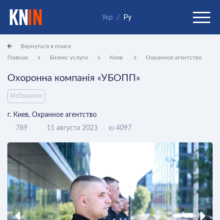
Укр
/
Ру
Вернуться в поиск
Главная
Бизнес услуги
Киев
Охранное агентство
Охоронна компанія «УБОПП»
Избранное
г. Киев, Охранное агентство
789
11 августа 2023
4097
ID