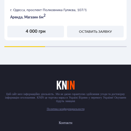
г. Одесса, проспект Полковника Гуляєва, 107/1
2
Аренда, Магазин 6м
4 000 грн
ОСТАВИТЬ ЗАЯВКУ
Цей сайт несе інформаційну діяльність. Ми не даємо гарантуємо здійснення угоди та достовірну
інформацію оголошення. KNIN це торгова марка в Україні Віримо у перемогу України! Окупанти
будуть знищені
Политика конфиденциальности
Контакти