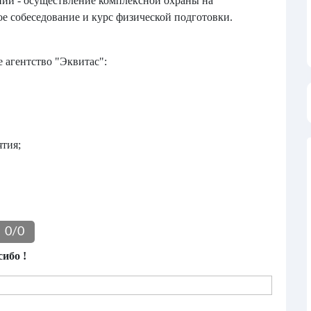
нии - осуществление комплексной охраны на
е собеседование и курс физической подготовки.
 агентство "Эквитас":
тия;
0
/
0
ибо !