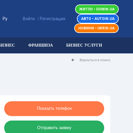
ЖИТЛО • DOMIN.UA
/
/
Ру
Войти
Регистрация
АВТО • AUTOIN.UA
НОВИНИ • UKRIN.UA
БИЗНЕС
ФРАНШИЗА
БИЗНЕС УСЛУГИ
Вернуться в поиск
Показать телефон
Отправить заявку