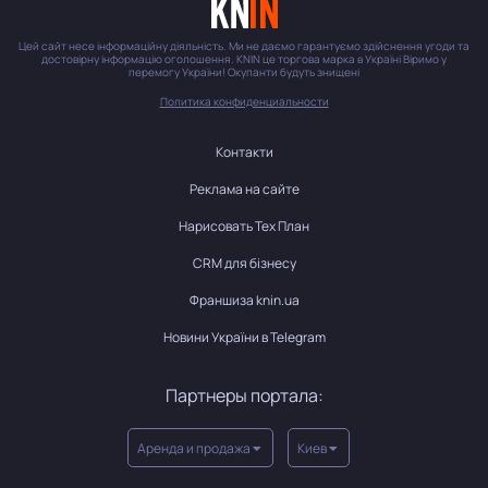
Цей сайт несе інформаційну діяльність. Ми не даємо гарантуємо здійснення угоди та
достовірну інформацію оголошення. KNIN це торгова марка в Україні Віримо у
перемогу України! Окупанти будуть знищені
Политика конфиденциальности
Контакти
Реклама на сайте
Нарисовать Тех План
CRM для бізнесу
Франшиза knin.ua
Новини України в Telegram
Партнеры портала:
Аренда и продажа
Киев