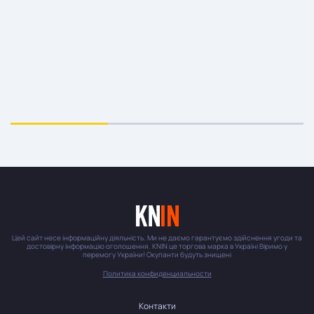
Цей сайт несе інформаційну діяльність. Ми не даємо гарантуємо здійснення угоди та
достовірну інформацію оголошення. KNIN це торгова марка в Україні Віримо у
перемогу України! Окупанти будуть знищені
Политика конфиденциальности
Контакти