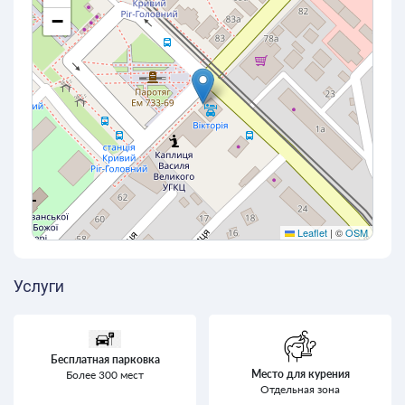
−
Leaflet
|
©
OSM
Услуги
Бесплатная парковка
Место для курения
Более 300 мест
Отдельная зона