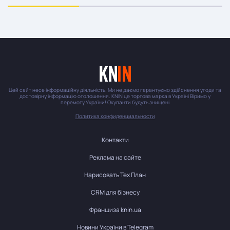
Цей сайт несе інформаційну діяльність. Ми не даємо гарантуємо здійснення угоди та
достовірну інформацію оголошення. KNIN це торгова марка в Україні Віримо у
перемогу України! Окупанти будуть знищені
Политика конфиденциальности
Контакти
Реклама на сайте
Нарисовать Тех План
CRM для бізнесу
Франшиза knin.ua
Новини України в Telegram