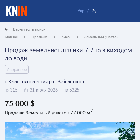
Укр
/
Ру
Вернуться в поиск
Главная
Продажа
Киев
Земельный участок
Продаж земельної ділянки 7.7 га з виходом
до води
Избранное
г. Киев. Голосеевский р-н, Заболотного
315
31 июля 2026
5325
ID
75 000 $
2
Продажа Земельный участок 77 000 м