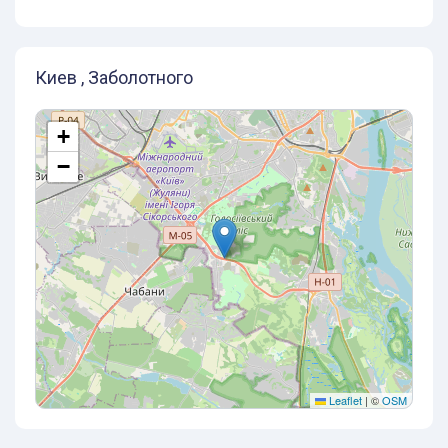
Киев , Заболотного
+
−
Leaflet
|
©
OSM