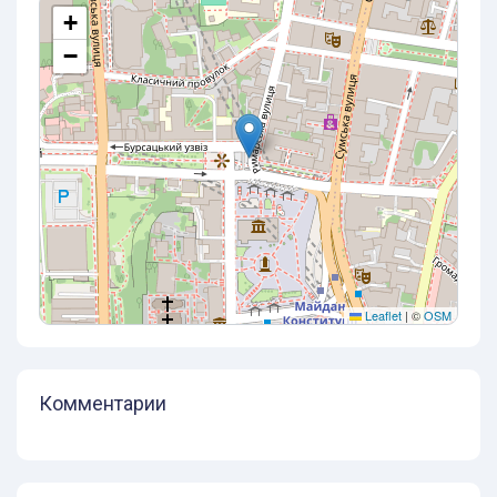
+
−
Leaflet
|
©
OSM
Комментарии