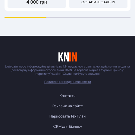
4 000 грн
ОСТАВИТЬ ЗАЯВКУ
Цей сайт несе інформаційну діяльність. Ми не даємо гарантуємо здійснення угоди та
достовірну інформацію оголошення. KNIN це торгова марка в Україні Віримо у
перемогу України! Окупанти будуть знищені
Политика конфиденциальности
Контакти
Реклама на сайте
Нарисовать Тех План
CRM для бізнесу