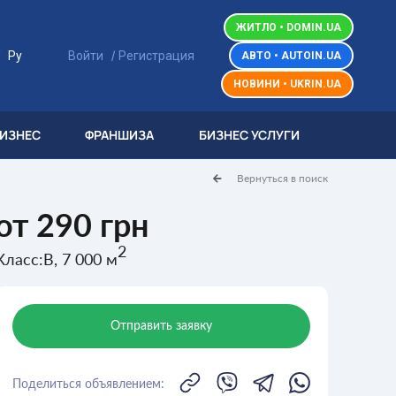
ЖИТЛО • DOMIN.UA
/
/
Ру
Войти
Регистрация
АВТО • AUTOIN.UA
НОВИНИ • UKRIN.UA
БИЗНЕС
ФРАНШИЗА
БИЗНЕС УСЛУГИ
Вернуться в поиск
от 290 грн
2
Класс:B, 7 000 м
Отправить заявку
Поделиться объявлением: