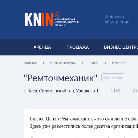
UA
Добавить
КОММЕРЧЕСКАЯ
обьявление
НЕДВИЖИМОСТЬ В
УКРАИНЕ
АРЕНДА
ПРОДАЖА
БИЗНЕС ЦЕНТР
Главная
Бизнес центры
Киев
Класс B
"Ремточмеханик"
Избранное
г. Киев. Соломенский р-н, Урицкого 1
1163
21
Бизнес Центр Ремточмеханик - это скопление офи
Здесь уже разместились более десятка организаци