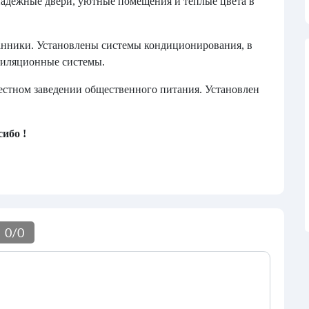
надежные двери, уютные помещения и теплые цвета в
анники. Установлены системы кондиционирования, в
нтиляционные системы.
естном заведении общественного питания. Установлен
ибо !
0
/
0