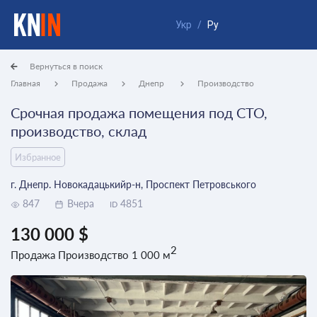
Укр
/
Ру
Вернуться в поиск
Главная
Продажа
Днепр
Производство
Срочная продажа помещения под СТО,
производство, склад
Избранное
г. Днепр. Новокадацькийр-н, Проспект Петровського
847
Вчера
4851
ID
130 000 $
2
Продажа Производство 1 000 м