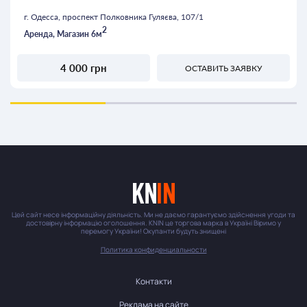
г. Одесса, проспект Полковника Гуляєва, 107/1
2
Аренда, Магазин 6м
4 000 грн
ОСТАВИТЬ ЗАЯВКУ
Цей сайт несе інформаційну діяльність. Ми не даємо гарантуємо здійснення угоди та
достовірну інформацію оголошення. KNIN це торгова марка в Україні Віримо у
перемогу України! Окупанти будуть знищені
Политика конфиденциальности
Контакти
Реклама на сайте