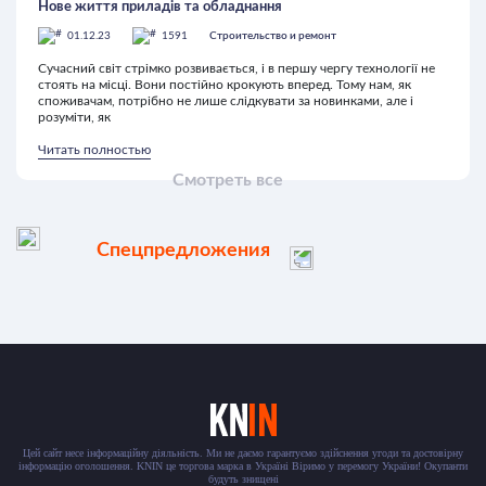
Нове життя приладів та обладнання
01.12.23
1591
Строительство и ремонт
Сучасний світ стрімко розвивається, і в першу чергу технології не
стоять на місці. Вони постійно крокують вперед. Тому нам, як
споживачам, потрібно не лише слідкувати за новинками, але і
розуміти, як
Читать полностью
Смотреть все
Спецпредложения
Цей сайт несе інформаційну діяльність. Ми не даємо гарантуємо здійснення угоди та достовірну
інформацію оголошення. KNIN це торгова марка в Україні Віримо у перемогу України! Окупанти
будуть знищені