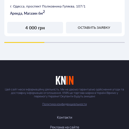
г. Одесса, проспект Полковника Гуляєва, 107/1
2
Аренда, Магазин 6м
4 000 грн
ОСТАВИТЬ ЗАЯВКУ
Цей сайт несе інформаційну діяльність. Ми не даємо гарантуємо здійснення угоди та
достовірну інформацію оголошення. KNIN це торгова марка в Україні Віримо у
перемогу України! Окупанти будуть знищені
Политика конфиденциальности
Контакти
Реклама на сайте