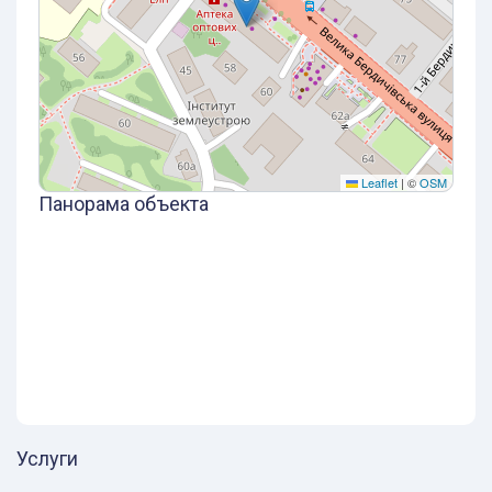
Leaflet
|
©
OSM
Панорама объекта
Услуги