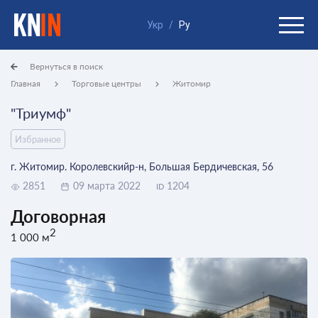
Укр
/
Ру
Вернуться в поиск
Главная
Торговые центры
Житомир
"Триумф"
Избранное
г. Житомир. Королевскийр-н, Большая Бердичевская, 56
2851
09 марта 2022
1204
ID
Договорная
2
1 000 м