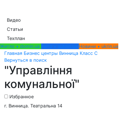
Видео
Статьи
Техплан
Житло • domin.ua
Авто • autoin.ua
Новини • ukrin.ua
Главная
Бизнес центры
Винница
Класс C
Вернуться в поиск
"Управління
комунальної"
Избранное
г. Винница. Театральна 14