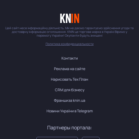
Цей сайт несе інформаційну діяльність. Ми не даємо гарантуємо здійснення угоди та
достовірну інформацію оголошення. KNIN це торгова марка в Україні Віримо у
перемогу України! Окупанти будуть знищені
Политика конфиденциальности
Контакти
Реклама на сайте
Нарисовать Тех План
CRM для бізнесу
Франшиза knin.ua
Новини України в Telegram
Партнеры портала: