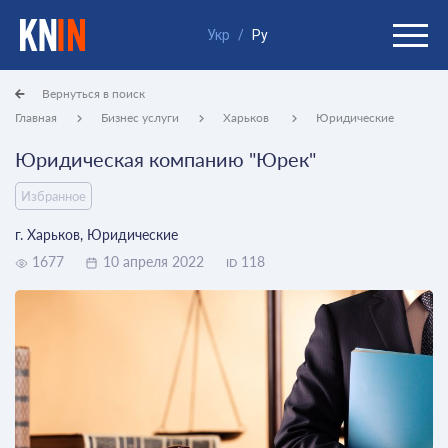
Укр
/
Ру
Вернуться в поиск
Главная
Бизнес услуги
Харьков
Юридические
Юридическая компанию "Юрек"
Избранное
г. Харьков, Юридические
1677
10 апреля 2022
118
ID