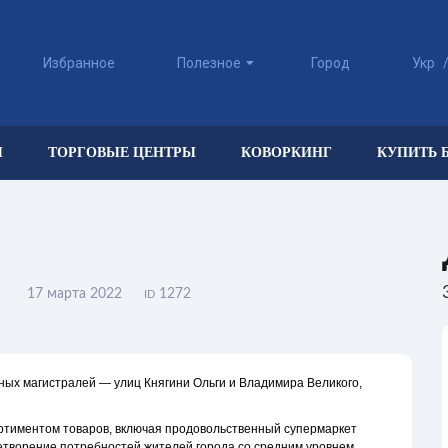
Избранное
Полезное
Город
Укр
Ы
ТОРГОВЫЕ ЦЕНТРЫ
КОВОРКИНГ
КУПИТЬ 
17 марта 2022
1272
ID
ных магистралей — улиц Княгини Ольги и Владимира Великого,
ртиментом товаров, включая продовольственный супермаркет
етворение потребностей жителей города со средним уровнем