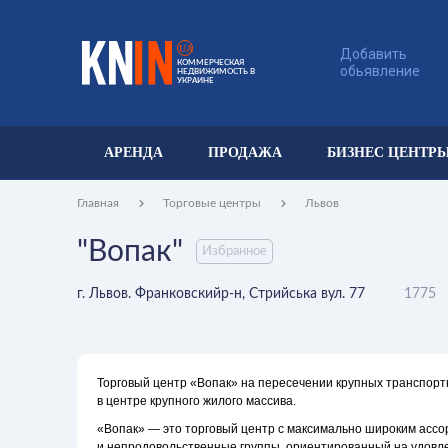
UA
Добавить
КОММЕРЧЕСКАЯ
обьявление
НЕДВИЖИМОСТЬ В
УКРАИНЕ
АРЕНДА
ПРОДАЖА
БИЗНЕС ЦЕНТР
Главная
Торговые центры
Львов
"Вопак"
Избранное
г. Львов. Франковскийр-н, Стрийська вул. 77
1775
Торговый центр «Вопак» на пересечении крупных транспорт
в центре крупного жилого массива.
«Вопак» — это торговый центр с максимально широким ассо
и непродовольственные группы, ориентированный на удовл