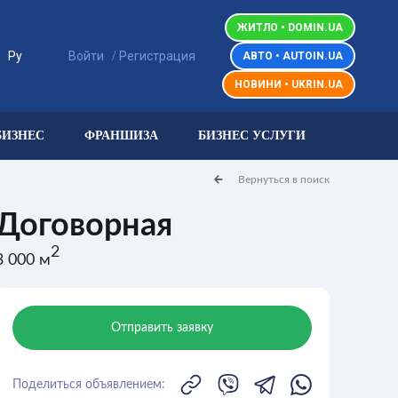
ЖИТЛО • DOMIN.UA
/
/
Ру
Войти
Регистрация
АВТО • AUTOIN.UA
НОВИНИ • UKRIN.UA
БИЗНЕС
ФРАНШИЗА
БИЗНЕС УСЛУГИ
Вернуться в поиск
Договорная
2
3 000 м
Отправить заявку
Поделиться объявлением: