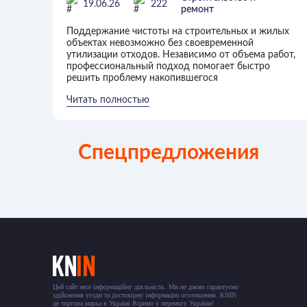
19.06.26
222
ремонт
объектов
Поддержание чистоты на строительных и жилых
объектах невозможно без своевременной
утилизации отходов. Независимо от объема работ,
профессиональный подход помогает быстро
решить проблему накопившегося
Читать полностью
Спецпредложения
Цей сайт несе інформаційну діяльність. Ми не даємо гарантуємо
здійснення угоди та достовірну інформацію оголошення. KNIN
це торгова марка в Україні Віримо у перемогу України!