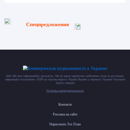
Спецпредложения
Цей сайт несе інформаційну діяльність. Ми не даємо гарантуємо здійснення угоди та достовірну
інформацію оголошення. KNIN це торгова марка в Україні Віримо у перемогу України! Окупанти
будуть знищені
Политика конфиденциальности
Контакти
Реклама на сайте
Нарисовать Тех План