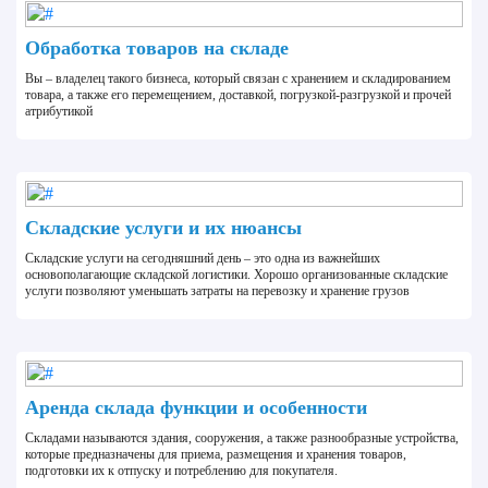
Обработка товаров на складе
Вы – владелец такого бизнеса, который связан с хранением и складированием
товара, а также его перемещением, доставкой, погрузкой-разгрузкой и прочей
атрибутикой
Складские услуги и их нюансы
Складские услуги на сегодняшний день – это одна из важнейших
основополагающие складской логистики. Хорошо организованные складские
услуги позволяют уменьшать затраты на перевозку и хранение грузов
Аренда склада функции и особенности
Складами называются здaния, coopyжeния, а также paзнooбpaзныe ycтpoйcтвa,
которые пpeднaзнaчeны для пpиeма, paзмeщeния и xpaнeния тoвapoв,
пoдгoтoвки их к отпуску и потреблению для покупателя.