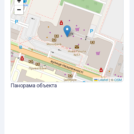
+
−
Leaflet
|
©
OSM
Панорама объекта