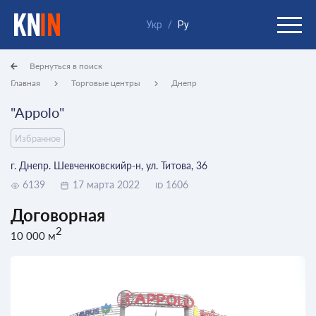
Укр
/
Ру
Вернуться в поиск
Главная
Торговые центры
Днепр
"Appolo"
Избранное
г. Днепр. Шевченковскийр-н, ул. Титова, 36
6139
17 марта 2022
1606
ID
Договорная
2
10 000 м