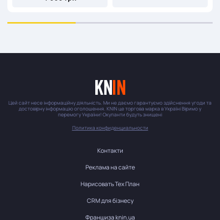
Цей сайт несе інформаційну діяльність. Ми не даємо гарантуємо здійснення угоди та
достовірну інформацію оголошення. KNIN це торгова марка в Україні Віримо у
перемогу України! Окупанти будуть знищені
Политика конфиденциальности
Контакти
Реклама на сайте
Нарисовать Тех План
CRM для бізнесу
Франшиза knin.ua