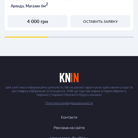
2
Аренда, Магазин 6м
4 000 грн
ОСТАВИТЬ ЗАЯВКУ
Цей сайт несе інформаційну діяльність. Ми не даємо гарантуємо здійснення угоди та
достовірну інформацію оголошення. KNIN це торгова марка в Україні Віримо у
перемогу України! Окупанти будуть знищені
Политика конфиденциальности
Контакти
Реклама на сайте