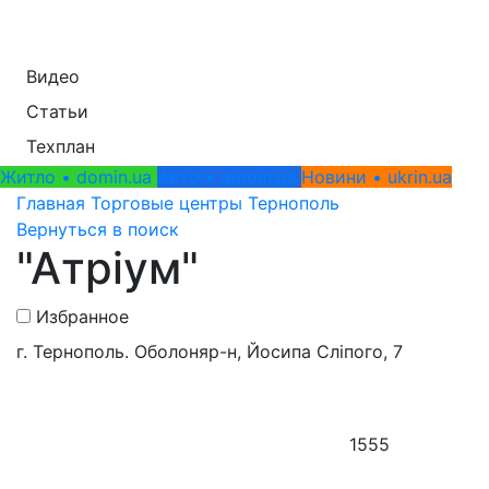
Видео
Статьи
Техплан
Житло • domin.ua
Авто • autoin.ua
Новини • ukrin.ua
Главная
Торговые центры
Тернополь
Вернуться в поиск
"Атріум"
Избранное
г. Тернополь. Оболоняр-н, Йосипа Сліпого, 7
1555