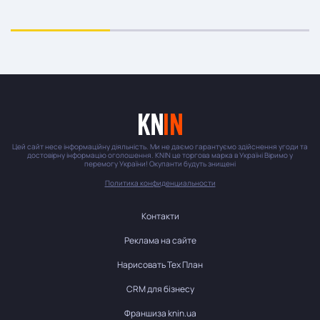
Цей сайт несе інформаційну діяльність. Ми не даємо гарантуємо здійснення угоди та
достовірну інформацію оголошення. KNIN це торгова марка в Україні Віримо у
перемогу України! Окупанти будуть знищені
Политика конфиденциальности
Контакти
Реклама на сайте
Нарисовать Тех План
CRM для бізнесу
Франшиза knin.ua