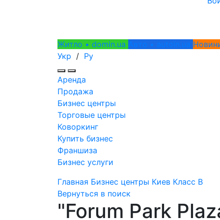
Во
Житло • domin.ua
Авто • autoin.ua
Новини
Укр
/
Ру
Аренда
Продажа
Бизнес центры
Торговые центры
Коворкинг
Купить бизнес
Франшиза
Бизнес услуги
Главная
Бизнес центры
Киев
Класс B
Вернуться в поиск
"Forum Park Plaz