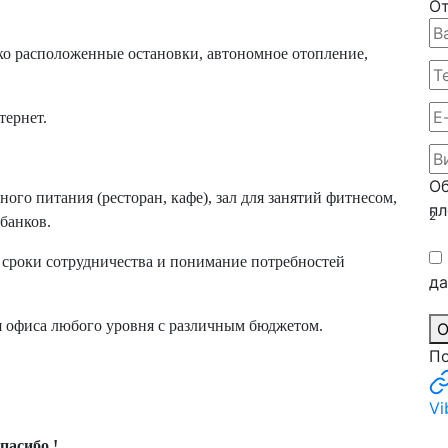
От
ко расположенные остановки, автономное отопление,
тернет.
О
ого питания (ресторан, кафе), зал для занятий фитнесом,
пл
2
банков.
сроки сотрудничества и понимание потребностей
д
 офиса любого уровня с различным бюджетом.
О
По
Vi
пасибо !