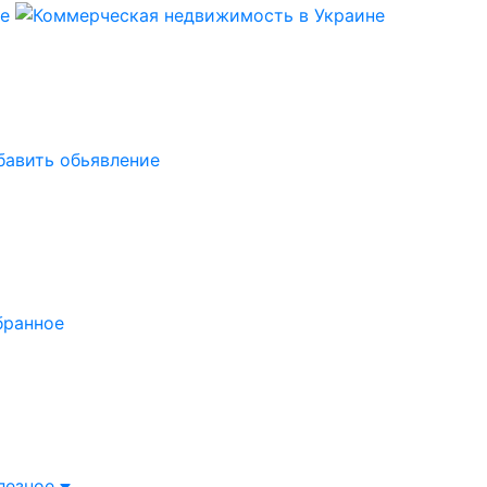
бавить обьявление
бранное
лезное