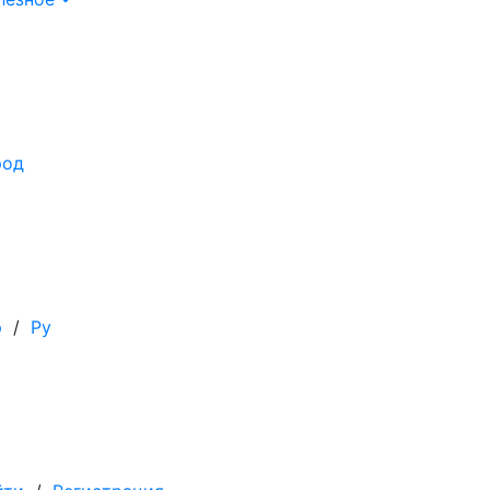
род
р
/
Ру