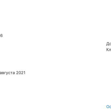
86
До
Кл
августа 2021
Ос