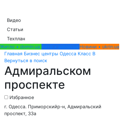
Видео
Статьи
Техплан
Житло • domin.ua
Авто • autoin.ua
Новини • ukrin.ua
Главная
Бизнес центры
Одесса
Класс B
Вернуться в поиск
Адмиральском
проспекте
Избранное
г. Одесса. Приморскийр-н, Адмиральский
проспект, 33а