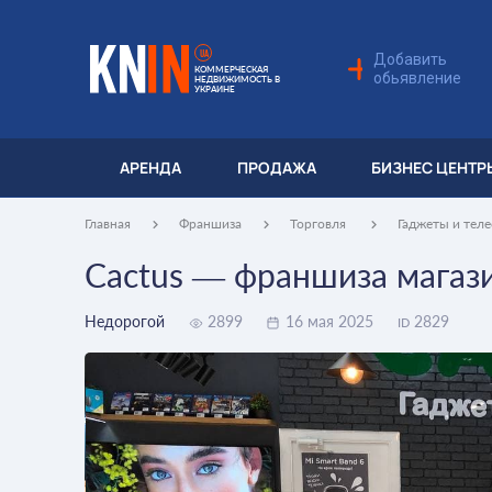
UA
Добавить
КОММЕРЧЕСКАЯ
обьявление
НЕДВИЖИМОСТЬ В
УКРАИНЕ
АРЕНДА
ПРОДАЖА
БИЗНЕС ЦЕНТР
Главная
Франшиза
Торговля
Гаджеты и тел
Cactus — франшиза магаз
Недорогой
2899
16 мая 2025
2829
ID