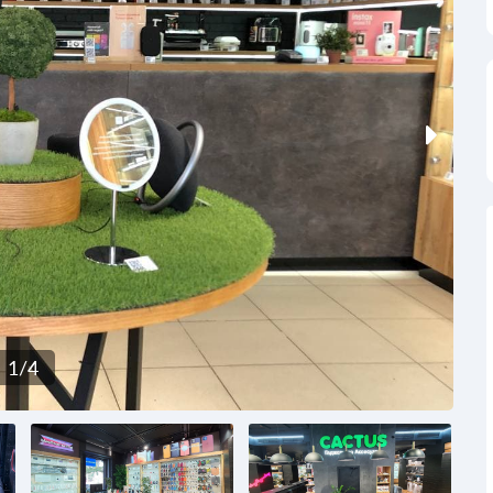
1
/
4