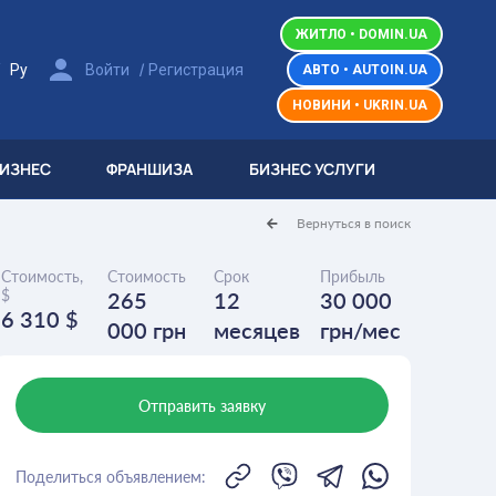
ЖИТЛО • DOMIN.UA
/
/
Ру
Войти
Регистрация
АВТО • AUTOIN.UA
НОВИНИ • UKRIN.UA
БИЗНЕС
ФРАНШИЗА
БИЗНЕС УСЛУГИ
Вернуться в поиск
Стоимость,
Стоимость
Срок
Прибыль
$
265
12
30 000
6 310 $
000 грн
месяцев
грн/мес
Отправить заявку
Поделиться объявлением: