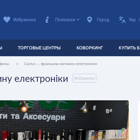
Избранное
Полезное
Город
Укр
Ы
ТОРГОВЫЕ ЦЕНТРЫ
КОВОРКИНГ
КУПИТЬ 
ефоны
Cactus — франшиза магазину електроніки
ину електроніки
Избранное