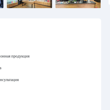
зионная продукция
в
онсультация